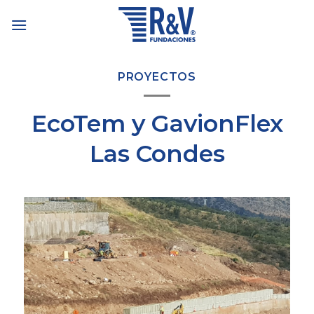
Skip
to
content
PROYECTOS
EcoTem y GavionFlex
Las Condes