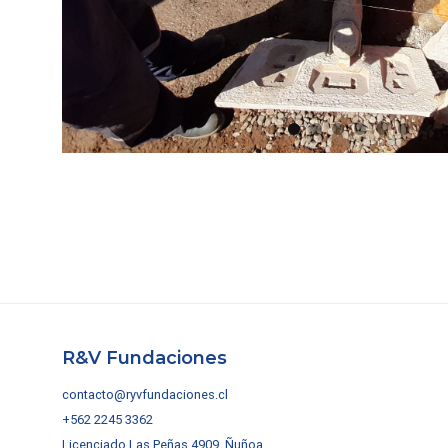
R&V Fundaciones
contacto@ryvfundaciones.cl
+562 2245 3362
Licenciado Las Peñas 4909, Ñuñoa