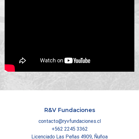
R&V Fundaciones
contacto@ryvfundaciones.cl
+562 2245 3362
Licenciado Las Peñas 4909, Ñuñoa